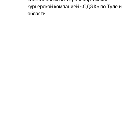
курьерской компанией «СДЭК» по Туле и
области
Самовывоз
бесплатный самовывоз заказов из офиса
продаж Подшипник.ру Тула
Купить подшипники в Туле
Позвонить нам:
+7 (4872) 71-10-17;
+7 (910) 945-07-60
Написать нам:
info@tulapodshipnik.ru